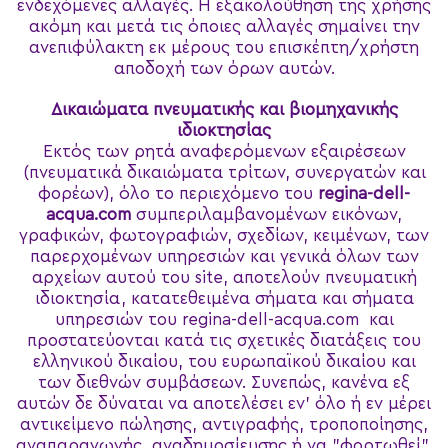
ενδεχόμενες αλλαγές. Η εξακολούθηση της χρήσης
ακόμη και μετά τις όποιες αλλαγές σημαίνει την
ανεπιφύλακτη εκ μέρους του επισκέπτη/χρήστη
αποδοχή των όρων αυτών.
Δικαιώματα πνευματικής και βιομηχανικής
ιδιοκτησίας
Εκτός των ρητά αναφερόμενων εξαιρέσεων
(πνευματικά δικαιώματα τρίτων, συνεργατών και
φορέων), όλο το περιεχόμενο του
regina-dell-
acqua.com
συμπεριλαμβανομένων εικόνων,
γραφικών, φωτογραφιών, σχεδίων, κειμένων, των
παρερχομένων υπηρεσιών και γενικά όλων των
αρχείων αυτού του site, αποτελούν πνευματική
ιδιοκτησία, κατατεθειμένα σήματα και σήματα
υπηρεσιών του regina-dell-acqua.com και
προστατεύονται κατά τις σχετικές διατάξεις του
ελληνικού δικαίου, του ευρωπαϊκού δικαίου και
των διεθνών συμβάσεων. Συνεπώς, κανένα εξ
αυτών δε δύναται να αποτελέσει εν' όλο ή εν μέρει
αντικείμενο πώλησης, αντιγραφής, τροποποίησης,
αναπαραγωγής, αναδημοσίευσης ή να "φορτωθεί",