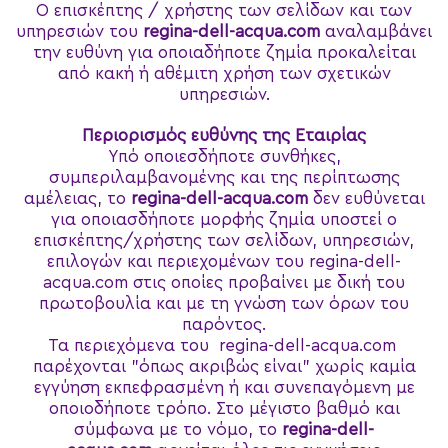
Ο επισκέπτης / χρήστης των σελίδων και των
υπηρεσιών του
regina-dell-acqua.com
αναλαμβάνει
την ευθύνη για οποιαδήποτε ζημία προκαλείται
από κακή ή αθέμιτη χρήση των σχετικών
υπηρεσιών.
Περιορισμός ευθύνης της Εταιρίας
Υπό οποιεσδήποτε συνθήκες,
συμπεριλαμβανομένης και της περίπτωσης
αμέλειας, το
regina-dell-acqua.com
δεν ευθύνεται
για οποιασδήποτε μορφής ζημία υποστεί ο
επισκέπτης/χρήστης των σελίδων, υπηρεσιών,
επιλογών και περιεχομένων του regina-dell-
acqua.com στις οποίες προβαίνει με δική του
πρωτοβουλία και με τη γνώση των όρων του
παρόντος.
Τα περιεχόμενα του regina-dell-acqua.com
παρέχονται "όπως ακριβώς είναι" χωρίς καμία
εγγύηση εκπεφρασμένη ή και συνεπαγόμενη με
οποιοδήποτε τρόπο. Στο μέγιστο βαθμό και
σύμφωνα με το νόμο, το
regina-dell-