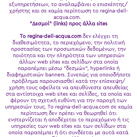
εξυπηρετήσεων, το αναλαμβάνει ο επισκέπτης/
χρήστης και σε καμία περίπτωση το regina-dell-
acqua.com.
"Δεσμοί" (
links) προς άλλα
sites
Το
regina-dell-acqua.com
δεν ελέγχει τη
διαθεσιμότητα, το περιεχόμενο, την πολιτική
προστασίας των προσωπικών δεδομένων, την
ποιότητα και την πληρότητα των υπηρεσιών
άλλων web sites και σελίδων στα οποία
παραπέμπει μέσω "δεσμών", hyperlinks ή
διαφημιστικών banners. Συνεπώς για οποιοδήποτε
πρόβλημα παρουσιασθεί κατά την επίσκεψη/
χρήση τους οφείλετε να απευθύνεστε απευθείας
στα αντίστοιχα web sites και σελίδες, τα οποία και
φέρουν τη σχετική ευθύνη για την παροχή των
υπηρεσιών τους. Το regina-dell-acqua.com σε καμία
περίπτωση δεν πρέπει να θεωρηθεί ότι
ενστερνίζεται ή αποδέχεται το περιεχόμενο ή τις
υπηρεσίες των web sites και των σελίδων στα
οποία παραπέμπει ή ότι συνδέεται με αυτά κατά