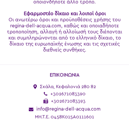
οποιονδήποτε άλλο τρόπο.
Εφαρμοστέο δίκαιο και λοιποί όροι
Οι ανωτέρω όροι και προϋποθέσεις χρήσης του
regina-dell-acqua.com, καθώς και οποιαδήποτε
τροποποίηση, αλλαγή ή αλλοίωσή τους διέπονται
και συμπληρώνονται από το ελληνικό δίκαιο, το
δίκαιο της ευρωπαϊκής ένωσης και τις σχετικές
διεθνείς συνθήκες.
ΕΠΙΚΟΙΝΩΝΙΑ
Σκάλα, Κεφαλονιά 280 82
+302671083390
+302671083393
info@regina-dell-acqua.com
MH.T.E. 0458K015A0111601