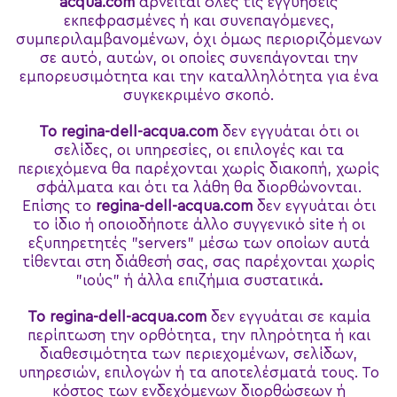
acqua.com
αρνείται όλες τις εγγυήσεις
εκπεφρασμένες ή και συνεπαγόμενες,
συμπεριλαμβανομένων, όχι όμως περιοριζόμενων
σε αυτό, αυτών, οι οποίες συνεπάγονται την
εμπορευσιμότητα και την καταλληλότητα για ένα
συγκεκριμένο σκοπό.
Το
regina-dell-acqua.com
δεν εγγυάται ότι οι
σελίδες, οι υπηρεσίες, οι επιλογές και τα
περιεχόμενα θα παρέχονται χωρίς διακοπή, χωρίς
σφάλματα και ότι τα λάθη θα διορθώνονται.
Επίσης το
regina-dell-acqua.com
δεν εγγυάται ότι
το ίδιο ή οποιοδήποτε άλλο συγγενικό site ή οι
εξυπηρετητές "servers" μέσω των οποίων αυτά
τίθενται στη διάθεσή σας, σας παρέχονται χωρίς
"ιούς" ή άλλα επιζήμια συστατικά
.
Το
regina-dell-acqua.com
δεν εγγυάται σε καμία
περίπτωση την ορθότητα, την πληρότητα ή και
διαθεσιμότητα των περιεχομένων, σελίδων,
υπηρεσιών, επιλογών ή τα αποτελέσματά τους. Το
κόστος των ενδεχόμενων διορθώσεων ή