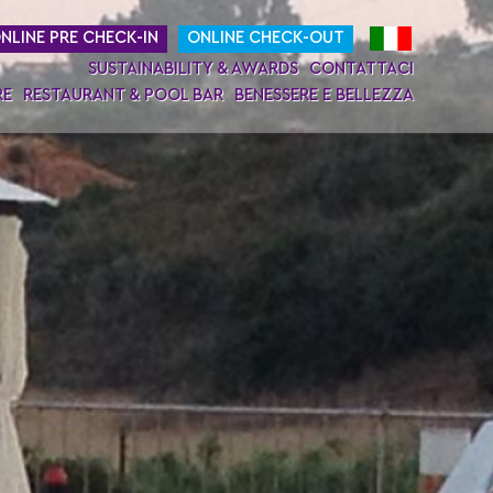
NLINE PRE CHECK-IN
ONLINE CHECK-OUT
SUSTAINABILITY & AWARDS
CONTATTACI
RE
RESTAURANT & POOL BAR
BENESSERE E BELLEZZA